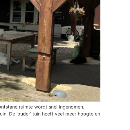
 ontstane ruimte wordt snel ingenomen.
in. De ‘ouder’ tuin heeft veel meer hoogte en