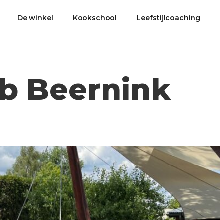
De winkel
Kookschool
Leefstijlcoaching
b Beernink