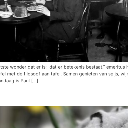
te wonder dat er is: dat er betekenis bestaat.” emeritus h
 met de filosoof aan tafel. Samen genieten van spijs, wijn
andaag is Paul […]